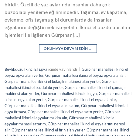
biridir. Özellikle yaz aylarında insanlar daha çok
buzdolabı yenileme eğilimindedir. Taşınma, ev kapatma,
evlenme, ofis taşıma gibi durumlarda da insanlar
eşyalarını değiştirmek isteyebilir. İkinci el buzdolabı alım
işlemleri ile ilgilenen Gürpınar […]
OKUMAYA DEVAM EDIN
→
Beylikdüzü İkinci El Eşya
içinde yayınlandı
|
Gürpınar mahallesi ikinci el
beyaz eşya alan yerler
,
Gürpınar mahallesi ikinci el beyaz eşya alanlar
,
Gürpınar mahallesi ikinci el bulaşık makinesi alan yerler
,
Gürpınar
mahallesi ikinci el buzdolabı yerler
,
Gürpınar mahallesi ikinci el çamaşır
makinesi alan yerler
,
Gürpınar mahallesi ikinci el eşya
,
Gürpınar mahallesi
ikinci el eşya alan yerler
,
Gürpınar mahallesi ikinci el eşya alanlar
,
Gürpınar mahallesi ikinci el eşya alım satım
,
Gürpınar mahallesi ikinci el
eşya firması
,
Gürpınar mahallesi ikinci el eşya satn yerler
,
Gürpınar
mahallesi ikinci el eşyalarımı kim alır
,
Gürpınar mahallesi ikinci el
eşyalarımı nasıl satarım
,
Gürpınar mahallesi ikinci el eşyalarımı neresi
alır
,
Gürpınar mahallesi ikinci el fırın alan yerler
,
Gürpınar mahallesi ikinci
el koltuk alan yerler
,
Gürpınar mahallesi ikinci el koltuk takımı alan yerler
,