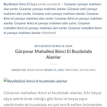
Beylikdüzü İkinci El Eşya
içinde yayınlandı
|
Gürpınar çamaşır makinesi
alan yerler
,
Gürpınar çamaşır makinesi alanlar
,
Gürpınar eski çamaşır
makinesi alan yerler
,
Gürpınar eski çamaşır makinesi alanlar
,
Gürpınar
ikinci el çamaşır makinesi alan yerler
,
Gürpınar ikinci el çamaşır makinesi
alanlar
,
Gürpınar ikinci el çamaşır makinesi alım satım
,
Gürpınar
mahallesi ikinci el çamaşır makinesi alan yerler
,
Gürpınar mahallesi ikinci
el çamaşır makinesi alanlar
etiketlendi
BEYLIKDÜZÜ İKINCI EL EŞYA
Gürpınar Mahallesi İkinci El Buzdolabı
Alanlar
URFASYON
TARAFINDAN
NISAN 15, 2022
TARIHINDE YAYINLANDI
Gürpınar mahallesi ikinci el buzdolabı alanlar, Sıfır beyaz
eşya sektöründe olduğu gibi ikinci el beyaz eşya
sektöründe de buzdolabı en çok tercih edilen ürünlerden