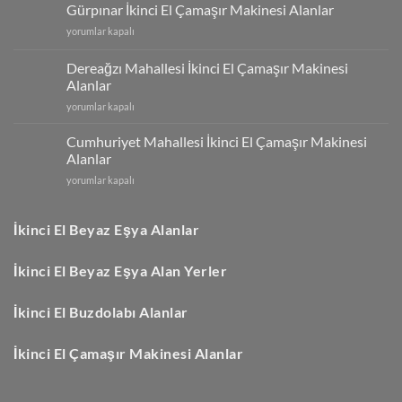
İkinci
Gürpınar İkinci El Çamaşır Makinesi Alanlar
El
Gürpınar
yorumlar kapalı
Çamaşır
İkinci
Makinesi
El
Alanlar
Dereağzı Mahallesi İkinci El Çamaşır Makinesi
Çamaşır
için
Alanlar
Makinesi
Dereağzı
Alanlar
yorumlar kapalı
Mahallesi
için
İkinci
Cumhuriyet Mahallesi İkinci El Çamaşır Makinesi
El
Alanlar
Çamaşır
Cumhuriyet
yorumlar kapalı
Makinesi
Mahallesi
Alanlar
İkinci
için
El
İkinci El Beyaz Eşya Alanlar
Çamaşır
Makinesi
İkinci El Beyaz Eşya Alan Yerler
Alanlar
için
İkinci El Buzdolabı Alanlar
İkinci El Çamaşır Makinesi Alanlar