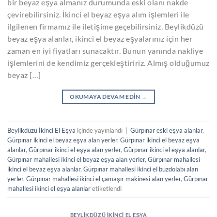
bir beyaz eşya almanız durumunda eski olanı nakde
çevirebilirsiniz. İkinci el beyaz eşya alım işlemleri ile
ilgilenen firmamız ile iletişime geçebilirsiniz. Beylikdüzü
beyaz eşya alanlar, ikinci el beyaz eşyalarınız için her
zaman en iyi fiyatları sunacaktır. Bunun yanında nakliye
işlemlerini de kendimiz gerçekleştiririz. Almış olduğumuz
beyaz […]
OKUMAYA DEVAM EDIN
→
Beylikdüzü İkinci El Eşya
içinde yayınlandı
|
Gürpınar eski eşya alanlar
,
Gürpınar ikinci el beyaz eşya alan yerler
,
Gürpınar ikinci el beyaz eşya
alanlar
,
Gürpınar ikinci el eşya alan yerler
,
Gürpınar ikinci el eşya alanlar
,
Gürpınar mahallesi ikinci el beyaz eşya alan yerler
,
Gürpınar mahallesi
ikinci el beyaz eşya alanlar
,
Gürpınar mahallesi ikinci el buzdolabı alan
yerler
,
Gürpınar mahallesi ikinci el çamaşır makinesi alan yerler
,
Gürpınar
mahallesi ikinci el eşya alanlar
etiketlendi
BEYLIKDÜZÜ İKINCI EL EŞYA