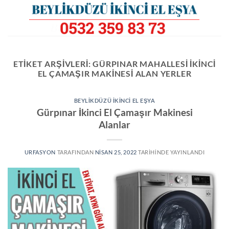
İçeriğe
atla
ETIKET ARŞIVLERI:
GÜRPINAR MAHALLESI IKINCI
EL ÇAMAŞIR MAKINESI ALAN YERLER
BEYLIKDÜZÜ İKINCI EL EŞYA
Gürpınar İkinci El Çamaşır Makinesi
Alanlar
URFASYON
TARAFINDAN
NISAN 25, 2022
TARIHINDE YAYINLANDI