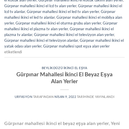
Gürpınar mahallesi ikinci el lcd tv alan yerler
,
Gürpınar mahallesi ikinci el
lcd tv alanlar
,
Gürpınar mahallesi ikinci el led tv alan yerler
,
Gürpınar
mahallesi ikinci el led tv alanlar
,
Gürpınar mahallesi ikinci el mobilya alan
yerler
,
Gürpınar mahallesi ikinci el oturma grubu alan yerler
,
Gürpınar
mahallesi ikinci el plazma tv alan yerler
,
Gürpınar mahallesi ikinci el
plazma tv alanlar
,
Gürpınar mahallesi ikinci el televizyon alan yerler
,
Gürpınar mahallesi ikinci el televizyon alanlar
,
Gürpınar mahallesi ikinci el
yatak odası alan yerler
,
Gürpınar mahallesi spot eşya alan yerler
etiketlendi
BEYLIKDÜZÜ İKINCI EL EŞYA
Gürpınar Mahallesi İkinci El Beyaz Eşya
Alan Yerler
URFASYON
TARAFINDAN
NISAN 9, 2022
TARIHINDE YAYINLANDI
Gürpınar mahallesi ikinci el beyaz eşya alan yerler, Yeni