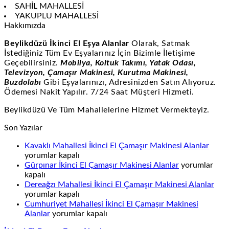
SAHİL MAHALLESİ
YAKUPLU MAHALLESİ
Hakkımızda
Beylikdüzü İkinci El Eşya Alanlar
Olarak, Satmak
İstediğiniz Tüm Ev Eşyalarınız İçin Bizimle İletişime
Geçebilirsiniz.
Mobilya, Koltuk Takımı, Yatak Odası,
Televizyon, Çamaşır Makinesi, Kurutma Makinesi,
Buzdolabı
Gibi Eşyalarınızı, Adresinizden Satın Alıyoruz.
Ödemesi Nakit Yapılır. 7/24 Saat Müşteri Hizmeti.
Beylikdüzü Ve Tüm Mahallelerine Hizmet Vermekteyiz.
Son Yazılar
Kavak
Kavaklı Mahallesi İkinci El Çamaşır Makinesi Alanlar
Mahal
yorumlar kapalı
Gürpınar
İkinci
Gürpınar İkinci El Çamaşır Makinesi Alanlar
yorumlar
İkinci
El
kapalı
El
Çama
Der
Dereağzı Mahallesi İkinci El Çamaşır Makinesi Alanlar
Çamaşır
Makin
Maha
yorumlar kapalı
Makinesi
Alanl
İkin
Cumhuriyet Mahallesi İkinci El Çamaşır Makinesi
Cumhuriyet
Alanlar
için
El
Alanlar
yorumlar kapalı
Mahallesi
için
Çam