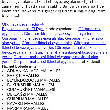
beyaz eşya alanlar, ikinci el beyaz eşyalarınız için her
zaman en iyi fiyatları sunacaktır. Bunun yanında nakliye
işlemlerini de kendimiz gerçekleştiririz. Almış olduğumuz
beyaz […]
Okumaya devam edin
→
Beylikdüzü İkinci El Eşya
içinde yayınlandı
|
Gürpınar eski
eşya alanlar
,
Gürpınar ikinci el beyaz eşya alan yerler
,
Gürpınar ikinci el beyaz eşya alanlar
,
Gürpınar ikinci el eşya
alan yerler
,
Gürpınar ikinci el eşya alanlar
,
Gürpınar mahallesi
ikinci el beyaz eşya alan yerler
,
Gürpınar mahallesi ikinci el
beyaz eşya alanlar
,
Gürpınar mahallesi ikinci el buzdolabı alan
yerler
,
Gürpınar mahallesi ikinci el çamaşır makinesi alan
yerler
,
Gürpınar mahallesi ikinci el eşya alanlar
etiketlendi
Hizmet Bölgelerimiz
ADNAN KAHVECİ MAHALLESİ
BARIŞ MAHALLESİ
BEYLİKDÜZÜOSB MAHALLESİ
BÜYÜKŞEHİR MAHALLESİ
CUMHURİYET MAHALLESİ
DEREAĞZI MAHALLESİ
GÜRPINAR MAHALLESİ
KAVAKLI MAHALLESİ
MARMARA MAHALLESİ