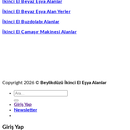
İkinci El Beyaz Eşya Alanlar
İkinci
Mak
El
Alan
İkinci El Beyaz Eşya Alan Yerler
Çamaşır
için
Makinesi
İkinci El Buzdolabı Alanlar
Alanlar
için
İkinci El Çamaşır Makinesi Alanlar
Copyright 2026 ©
Beylikdüzü İkinci El Eşya Alanlar
Ara:
Giriş Yap
Newsletter
Giriş Yap