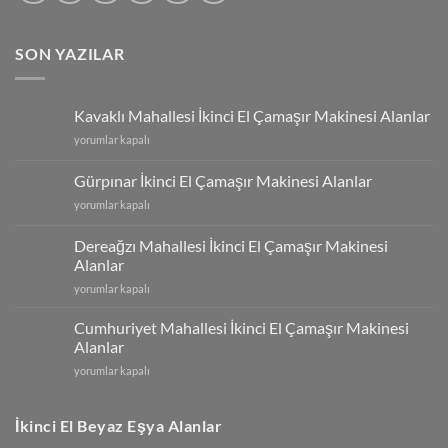
SON YAZILAR
Kavaklı Mahallesi İkinci El Çamaşır Makinesi Alanlar
Kavaklı
yorumlar kapalı
Mahallesi
İkinci
Gürpınar İkinci El Çamaşır Makinesi Alanlar
El
Gürpınar
yorumlar kapalı
Çamaşır
İkinci
Makinesi
El
Alanlar
Dereağzı Mahallesi İkinci El Çamaşır Makinesi
Çamaşır
için
Alanlar
Makinesi
Dereağzı
Alanlar
yorumlar kapalı
Mahallesi
için
İkinci
Cumhuriyet Mahallesi İkinci El Çamaşır Makinesi
El
Alanlar
Çamaşır
Cumhuriyet
yorumlar kapalı
Makinesi
Mahallesi
Alanlar
İkinci
için
El
İkinci El Beyaz Eşya Alanlar
Çamaşır