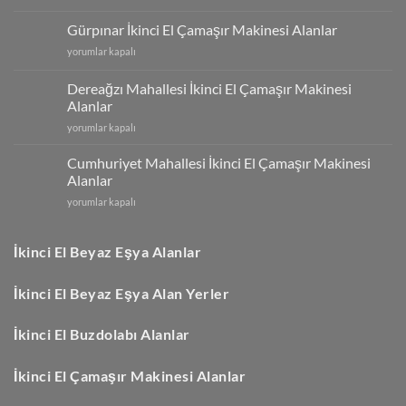
Mahallesi
İkinci
Gürpınar İkinci El Çamaşır Makinesi Alanlar
El
Gürpınar
yorumlar kapalı
Çamaşır
İkinci
Makinesi
El
Alanlar
Dereağzı Mahallesi İkinci El Çamaşır Makinesi
Çamaşır
için
Alanlar
Makinesi
Dereağzı
Alanlar
yorumlar kapalı
Mahallesi
için
İkinci
Cumhuriyet Mahallesi İkinci El Çamaşır Makinesi
El
Alanlar
Çamaşır
Cumhuriyet
yorumlar kapalı
Makinesi
Mahallesi
Alanlar
İkinci
için
El
İkinci El Beyaz Eşya Alanlar
Çamaşır
Makinesi
İkinci El Beyaz Eşya Alan Yerler
Alanlar
için
İkinci El Buzdolabı Alanlar
İkinci El Çamaşır Makinesi Alanlar