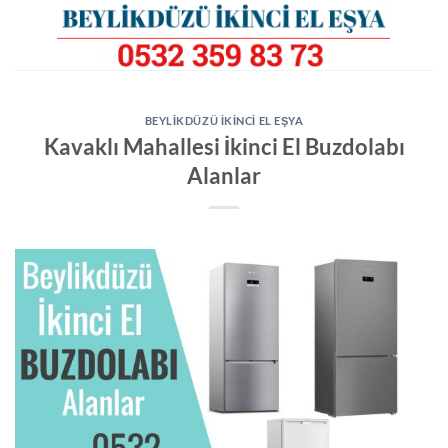
İçeriğe
atla
BEYLIKDÜZÜ İKINCI EL EŞYA
Kavaklı Mahallesi İkinci El Buzdolabı
Alanlar