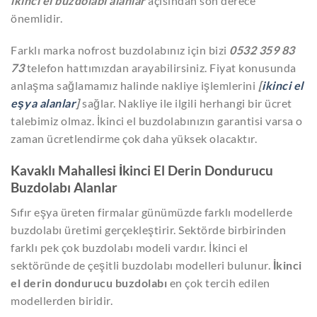
ikinci el buzdolabı alanlar
açısından son derece
önemlidir.
Farklı marka nofrost buzdolabınız için bizi
0532 359 83
73
telefon hattımızdan arayabilirsiniz. Fiyat konusunda
anlaşma sağlamamız halinde nakliye işlemlerini
[
ikinci el
eşya alanlar
]
sağlar. Nakliye ile ilgili herhangi bir ücret
talebimiz olmaz. İkinci el buzdolabınızın garantisi varsa o
zaman ücretlendirme çok daha yüksek olacaktır.
Kavaklı Mahallesi İkinci El Derin Dondurucu
Buzdolabı Alanlar
Sıfır eşya üreten firmalar günümüzde farklı modellerde
buzdolabı üretimi gerçekleştirir. Sektörde birbirinden
farklı pek çok buzdolabı modeli vardır. İkinci el
sektöründe de çeşitli buzdolabı modelleri bulunur.
İkinci
el derin dondurucu buzdolabı
en çok tercih edilen
modellerden biridir.