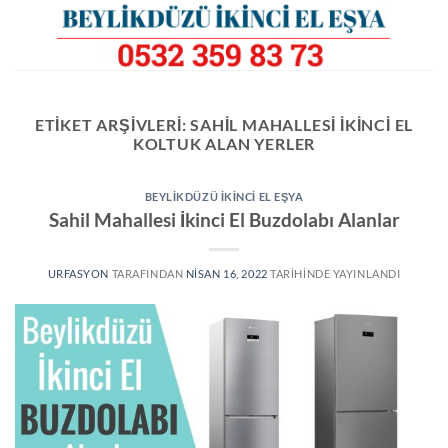
İçeriğe
atla
ETIKET ARŞIVLERI:
SAHIL MAHALLESI IKINCI EL
KOLTUK ALAN YERLER
BEYLIKDÜZÜ İKINCI EL EŞYA
Sahil Mahallesi İkinci El Buzdolabı Alanlar
URFASYON
TARAFINDAN
NISAN 16, 2022
TARIHINDE YAYINLANDI