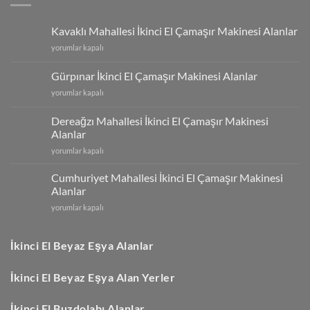
Kavaklı Mahallesi İkinci El Çamaşır Makinesi Alanlar
Kavaklı
yorumlar kapalı
Mahallesi
İkinci
Gürpınar İkinci El Çamaşır Makinesi Alanlar
El
Gürpınar
yorumlar kapalı
Çamaşır
İkinci
Makinesi
El
Alanlar
Dereağzı Mahallesi İkinci El Çamaşır Makinesi
Çamaşır
için
Alanlar
Makinesi
Dereağzı
Alanlar
yorumlar kapalı
Mahallesi
için
İkinci
Cumhuriyet Mahallesi İkinci El Çamaşır Makinesi
El
Alanlar
Çamaşır
Cumhuriyet
yorumlar kapalı
Makinesi
Mahallesi
Alanlar
İkinci
için
El
İkinci El Beyaz Eşya Alanlar
Çamaşır
Makinesi
İkinci El Beyaz Eşya Alan Yerler
Alanlar
için
İkinci El Buzdolabı Alanlar