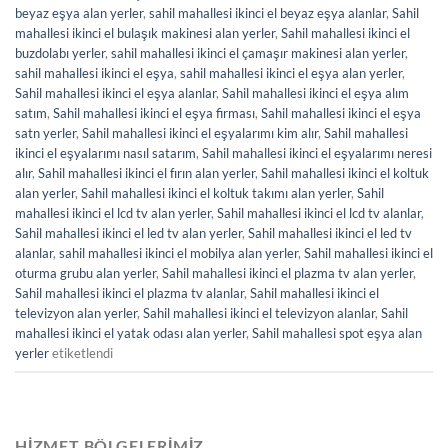
beyaz eşya alan yerler
,
sahil mahallesi ikinci el beyaz eşya alanlar
,
Sahil
mahallesi ikinci el bulaşık makinesi alan yerler
,
Sahil mahallesi ikinci el
buzdolabı yerler
,
sahil mahallesi ikinci el çamaşır makinesi alan yerler
,
sahil mahallesi ikinci el eşya
,
sahil mahallesi ikinci el eşya alan yerler
,
Sahil mahallesi ikinci el eşya alanlar
,
Sahil mahallesi ikinci el eşya alım
satım
,
Sahil mahallesi ikinci el eşya firması
,
Sahil mahallesi ikinci el eşya
satn yerler
,
Sahil mahallesi ikinci el eşyalarımı kim alır
,
Sahil mahallesi
ikinci el eşyalarımı nasıl satarım
,
Sahil mahallesi ikinci el eşyalarımı neresi
alır
,
Sahil mahallesi ikinci el fırın alan yerler
,
Sahil mahallesi ikinci el koltuk
alan yerler
,
Sahil mahallesi ikinci el koltuk takımı alan yerler
,
Sahil
mahallesi ikinci el lcd tv alan yerler
,
Sahil mahallesi ikinci el lcd tv alanlar
,
Sahil mahallesi ikinci el led tv alan yerler
,
Sahil mahallesi ikinci el led tv
alanlar
,
sahil mahallesi ikinci el mobilya alan yerler
,
Sahil mahallesi ikinci el
oturma grubu alan yerler
,
Sahil mahallesi ikinci el plazma tv alan yerler
,
Sahil mahallesi ikinci el plazma tv alanlar
,
Sahil mahallesi ikinci el
televizyon alan yerler
,
Sahil mahallesi ikinci el televizyon alanlar
,
Sahil
mahallesi ikinci el yatak odası alan yerler
,
Sahil mahallesi spot eşya alan
yerler
etiketlendi
HIZMET BÖLGELERIMIZ