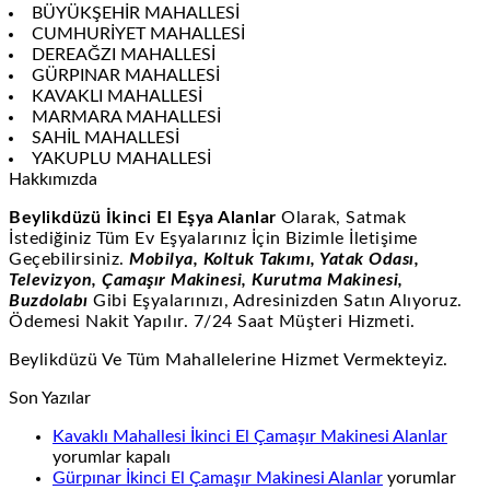
BÜYÜKŞEHİR MAHALLESİ
CUMHURİYET MAHALLESİ
DEREAĞZI MAHALLESİ
GÜRPINAR MAHALLESİ
KAVAKLI MAHALLESİ
MARMARA MAHALLESİ
SAHİL MAHALLESİ
YAKUPLU MAHALLESİ
Hakkımızda
Beylikdüzü İkinci El Eşya Alanlar
Olarak, Satmak
İstediğiniz Tüm Ev Eşyalarınız İçin Bizimle İletişime
Geçebilirsiniz.
Mobilya, Koltuk Takımı, Yatak Odası,
Televizyon, Çamaşır Makinesi, Kurutma Makinesi,
Buzdolabı
Gibi Eşyalarınızı, Adresinizden Satın Alıyoruz.
Ödemesi Nakit Yapılır. 7/24 Saat Müşteri Hizmeti.
Beylikdüzü Ve Tüm Mahallelerine Hizmet Vermekteyiz.
Son Yazılar
Kavak
Kavaklı Mahallesi İkinci El Çamaşır Makinesi Alanlar
Mahal
yorumlar kapalı
Gürpınar
İkinci
Gürpınar İkinci El Çamaşır Makinesi Alanlar
yorumlar