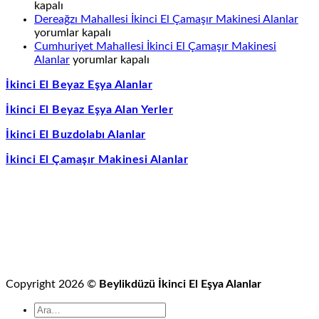
İkinci
El
kapalı
El
Çama
Der
Dereağzı Mahallesi İkinci El Çamaşır Makinesi Alanlar
Çamaşır
Makin
Maha
yorumlar kapalı
Makinesi
Alanl
İkin
Cumhuriyet Mahallesi İkinci El Çamaşır Makinesi
Cumhuriyet
Alanlar
için
El
Alanlar
yorumlar kapalı
Mahallesi
için
Çam
İkinci El Beyaz Eşya Alanlar
İkinci
Mak
El
Alan
İkinci El Beyaz Eşya Alan Yerler
Çamaşır
için
Makinesi
İkinci El Buzdolabı Alanlar
Alanlar
için
İkinci El Çamaşır Makinesi Alanlar
Copyright 2026 ©
Beylikdüzü İkinci El Eşya Alanlar
Ara: