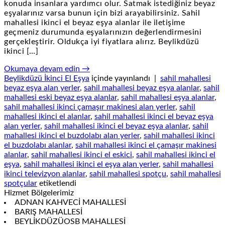
konuda insanlara yardımcı olur. Satmak istediğiniz beyaz
eşyalarınız varsa bunun için bizi arayabilirsiniz. Sahil
mahallesi ikinci el beyaz eşya alanlar ile iletişime
geçmeniz durumunda eşyalarınızın değerlendirmesini
gerçekleştirir. Oldukça iyi fiyatlara alırız. Beylikdüzü
ikinci […]
Okumaya devam edin
→
Beylikdüzü İkinci El Eşya
içinde yayınlandı
|
sahil mahallesi
beyaz eşya alan yerler
,
sahil mahallesi beyaz eşya alanlar
,
sahil
mahallesi eski beyaz eşya alanlar
,
sahil mahallesi eşya alanlar
,
sahil mahallesi ikinci çamaşır makinesi alan yerler
,
sahil
mahallesi ikinci el alanlar
,
sahil mahallesi ikinci el beyaz eşya
alan yerler
,
sahil mahallesi ikinci el beyaz eşya alanlar
,
sahil
mahallesi ikinci el buzdolabı alan yerler
,
sahil mahallesi ikinci
el buzdolabı alanlar
,
sahil mahallesi ikinci el çamaşır makinesi
alanlar
,
sahil mahallesi ikinci el eskici
,
sahil mahallesi ikinci el
eşya
,
sahil mahallesi ikinci el eşya alan yerler
,
sahil mahallesi
ikinci televizyon alanlar
,
sahil mahallesi spotçu
,
sahil mahallesi
spotçular
etiketlendi
Hizmet Bölgelerimiz
ADNAN KAHVECİ MAHALLESİ
BARIŞ MAHALLESİ
BEYLİKDÜZÜOSB MAHALLESİ