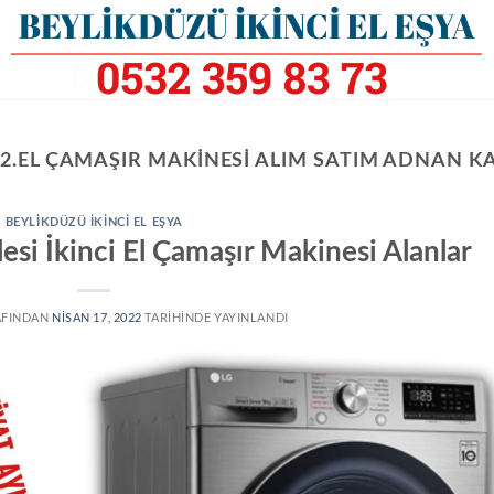
:
2.EL ÇAMAŞIR MAKINESI ALIM SATIM ADNAN K
BEYLIKDÜZÜ İKINCI EL EŞYA
si İkinci El Çamaşır Makinesi Alanlar
AFINDAN
NISAN 17, 2022
TARIHINDE YAYINLANDI