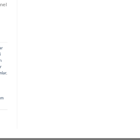
onel
ar
i
n
r
nlar
,
lım