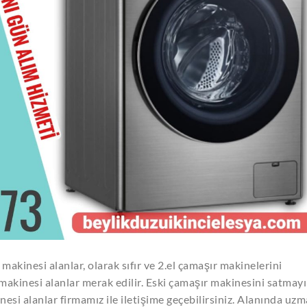
makinesi alanlar, olarak sıfır ve 2.el çamaşır makinelerini
 makinesi alanlar merak edilir. Eski çamaşır makinesini satmayı
si alanlar firmamız ile iletişime geçebilirsiniz. Alanında uz