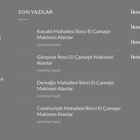
SON YAZILAR
İki
İki
,
Kavaklı Mahallesi İkinci El Çamaşır
Makinesi Alanlar
n
İki
Kavaklı
yorumlar kapalı
Mahallesi
İkinci
Gürpınar İkinci El Çamaşır Makinesi
İki
El
Alanlar
Çamaşır
Gürpınar
yorumlar kapalı
Makinesi
İkinci
Alanlar
24
El
için
Dereağzı Mahallesi İkinci El Çamaşır
Çamaşır
Makinesi Alanlar
Makinesi
Dereağzı
yorumlar kapalı
Alanlar
Mahallesi
için
İkinci
Cumhuriyet Mahallesi İkinci El Çamaşır
El
Makinesi Alanlar
Çamaşır
Cumhuriyet
yorumlar kapalı
Makinesi
Mahallesi
Alanlar
İkinci
için
El