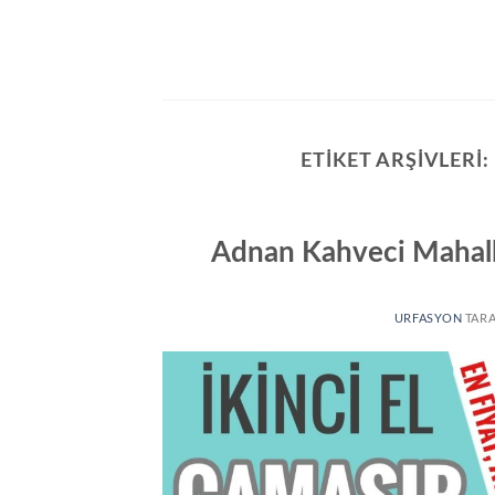
İçeriğe
atla
ETIKET ARŞIVLERI
Adnan Kahveci Mahalle
URFASYON
TAR