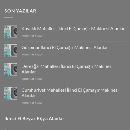
SON YAZILAR
Kavaklı Mahallesi İkinci El Çamaşır Makinesi Alanlar
Kavaklı
yorumlar kapalı
Mahallesi
İkinci
Gürpınar İkinci El Çamaşır Makinesi Alanlar
El
Gürpınar
yorumlar kapalı
Çamaşır
İkinci
Makinesi
El
Alanlar
Dereağzı Mahallesi İkinci El Çamaşır Makinesi
Çamaşır
için
Alanlar
Makinesi
Dereağzı
Alanlar
yorumlar kapalı
Mahallesi
için
İkinci
Cumhuriyet Mahallesi İkinci El Çamaşır Makinesi
El
Alanlar
Çamaşır
Cumhuriyet
yorumlar kapalı
Makinesi
Mahallesi
Alanlar
İkinci
için
El
İkinci El Beyaz Eşya Alanlar
Çamaşır
Makinesi