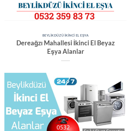
İçeriğe
atla
BEYLIKDÜZÜ İKINCI EL EŞYA
Dereağzı Mahallesi İkinci El Beyaz
Eşya Alanlar