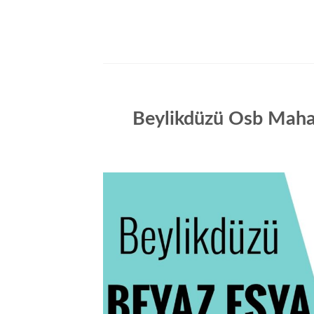
İçeriğe
atla
Beylikdüzü Osb Mahall