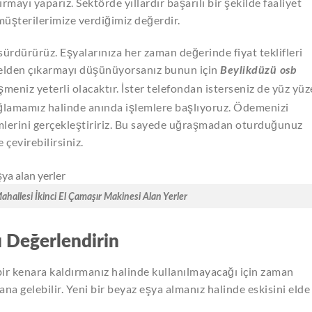
dırmayı yaparız. Sektörde yıllardır başarılı bir şekilde faaliyet
 müşterilerimize verdiğimiz değerdir.
ürdürürüz. Eşyalarınıza her zaman değerinde fiyat teklifleri
n elden çıkarmayı düşünüyorsanız bunun için
Beylikdüzü osb
şmeniz yeterli olacaktır. İster telefondan isterseniz de yüz yüz
ağlamamız halinde anında işlemlere başlıyoruz. Ödemenizi
emlerini gerçekleştiririz. Bu sayede uğraşmadan oturduğunuz
çevirebilirsiniz.
hallesi İkinci El Çamaşır Makinesi Alan Yerler
ı Değerlendirin
bir kenara kaldırmanız halinde kullanılmayacağı için zaman
na gelebilir. Yeni bir beyaz eşya almanız halinde eskisini elde