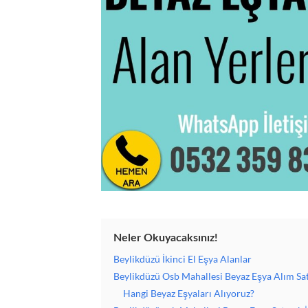
Neler Okuyacaksınız!
Beylikdüzü İkinci El Eşya Alanlar
Beylikdüzü Osb Mahallesi Beyaz Eşya Alım Sa
Hangi Beyaz Eşyaları Alıyoruz?