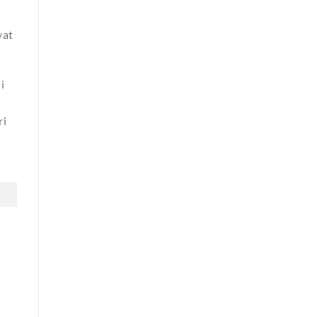
yat
i
ri