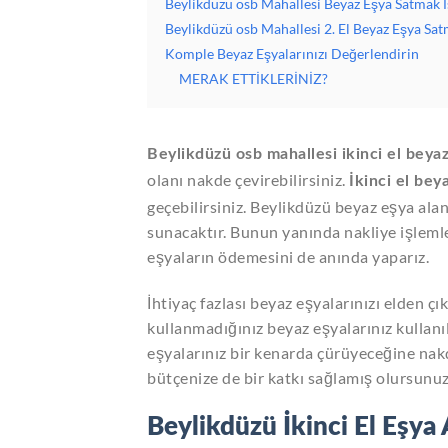
Beylikdüzü osb Mahallesi Beyaz Eşya Satmak 
Beylikdüzü osb Mahallesi 2. El Beyaz Eşya Sa
Komple Beyaz Eşyalarınızı Değerlendirin
MERAK ETTİKLERİNİZ?
Beylikdüzü osb mahallesi ikinci el beyaz
olanı nakde çevirebilirsiniz.
İkinci el bey
geçebilirsiniz. Beylikdüzü beyaz eşya alanla
sunacaktır. Bunun yanında nakliye işleml
eşyaların ödemesini de anında yaparız.
İhtiyaç fazlası beyaz eşyalarınızı elden ç
kullanmadığınız beyaz eşyalarınız kullanı
eşyalarınız bir kenarda çürüyeceğine nak
bütçenize de bir katkı sağlamış olursunuz
Beylikdüzü İkinci El Eşya 