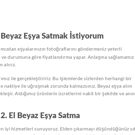
 Beyaz Eşya Satmak İstiyorum
tımızdan eşyalarınızın fotoğraflarını göndermeniz yeterli
l ve durumuna göre fiyatlandırma yapar. Anlaşma sağlamamız
 alırız.
ımız ile gerçekleştiririz. Bu işlemlerde sizlerden herhangi bir
 de nakliye ile uğraşmak zorunda kalmazsınız. Beyaz eşya alım
ekleşir. Aldığımız ürünlerin ücretlerini nakit bir şekilde ve anı
 2. El Beyaz Eşya Satma
en iyi hizmetleri sunuyoruz. Elden çıkarmayı düşündüğünüz sıf