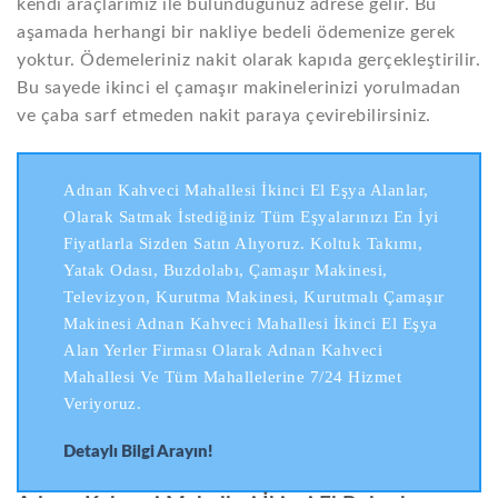
kendi araçlarımız ile bulunduğunuz adrese gelir. Bu
aşamada herhangi bir nakliye bedeli ödemenize gerek
yoktur. Ödemeleriniz nakit olarak kapıda gerçekleştirilir.
Bu sayede ikinci el çamaşır makinelerinizi yorulmadan
ve çaba sarf etmeden nakit paraya çevirebilirsiniz.
Adnan Kahveci Mahallesi İkinci El Eşya Alanlar,
Olarak Satmak İstediğiniz Tüm Eşyalarınızı En İyi
Fiyatlarla Sizden Satın Alıyoruz. Koltuk Takımı,
Yatak Odası, Buzdolabı, Çamaşır Makinesi,
Televizyon, Kurutma Makinesi, Kurutmalı Çamaşır
Makinesi Adnan Kahveci Mahallesi İkinci El Eşya
Alan Yerler Firması Olarak Adnan Kahveci
Mahallesi Ve Tüm Mahallelerine 7/24 Hizmet
Veriyoruz.
Detaylı Bilgi Arayın!