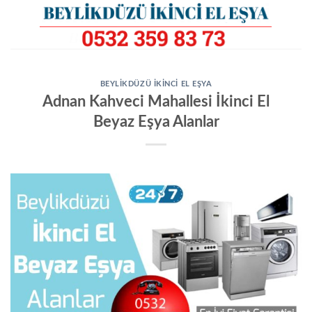
İçeriğe
atla
BEYLIKDÜZÜ İKINCI EL EŞYA
Adnan Kahveci Mahallesi İkinci El
Beyaz Eşya Alanlar