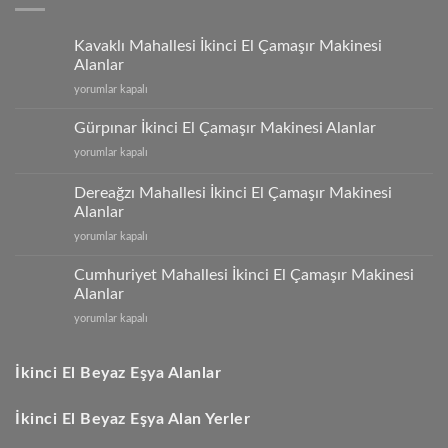
Kavaklı Mahallesi İkinci El Çamaşır Makinesi
Alanlar
Kavaklı
yorumlar kapalı
Mahallesi
İkinci
Gürpınar İkinci El Çamaşır Makinesi Alanlar
El
Gürpınar
yorumlar kapalı
Çamaşır
İkinci
Makinesi
El
Alanlar
Dereağzı Mahallesi İkinci El Çamaşır Makinesi
Çamaşır
için
Alanlar
Makinesi
Dereağzı
Alanlar
yorumlar kapalı
Mahallesi
için
İkinci
Cumhuriyet Mahallesi İkinci El Çamaşır Makinesi
El
Alanlar
Çamaşır
Cumhuriyet
yorumlar kapalı
Makinesi
Mahallesi
Alanlar
İkinci
için
El
İkinci El Beyaz Eşya Alanlar
Çamaşır
Makinesi
İkinci El Beyaz Eşya Alan Yerler
Alanlar
için